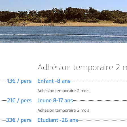
Adhésion temporaire 2 
13€ / pers
Enfant -8 ans
Adhésion temporaire 2 mois
21€ / pers
Jeune 8-17 ans
Adhésion temporaire 2 mois
33€ / pers
Etudiant -26 ans