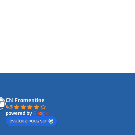
CN Fromentine
4.3
powered by
G
o
o
g
l
e
évaluez-nous sur