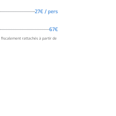
27€ / pers
67€
 fiscalement rattachés à partir de