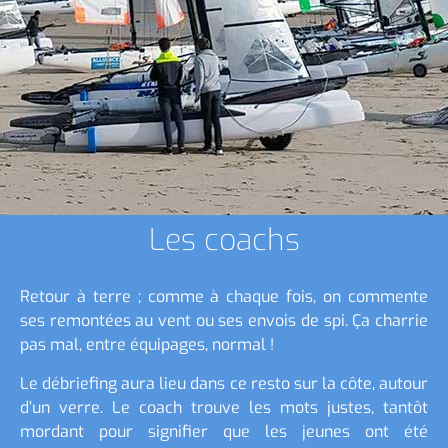
Les coachs
Retour à terre ; comme à chaque fois, on commente
ses remontées au vent ou ses envois de spi. Ça charrie
pas mal, entre équipages, normal !
Le débriefing aura lieu dans ce resto sur la côte, autour
d’un verre. Le coach trouve les mots justes, tantôt
mordant pour signifier que les jeunes ont été